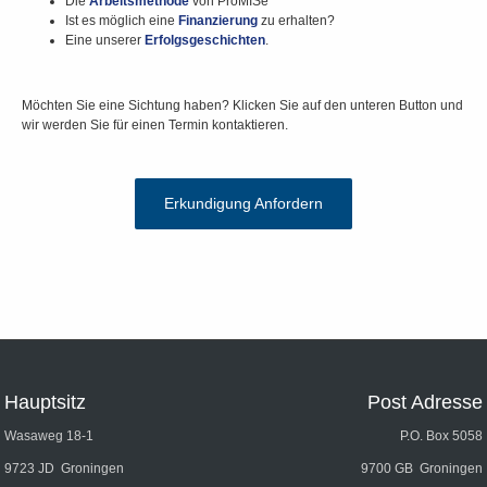
Die
Arbeitsmethode
von ProMISe
Ist es möglich eine
Finanzierung
zu erhalten?
Eine unserer
Erfolgsgeschichten
.
Möchten Sie eine Sichtung haben? Klicken Sie auf den unteren Button und
wir werden Sie für einen Termin kontaktieren.
Erkundigung Anfordern
Hauptsitz
Post Adresse
Wasaweg 18-1
P.O. Box 5058
9723 JD Groningen
9700 GB Groningen